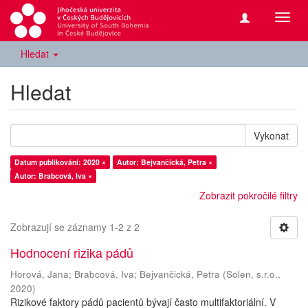
Přepn
navig
Hledat
Hledat
Vykonat
Datum publikování: 2020 ×
Autor: Bejvančická, Petra ×
Autor: Brabcová, Iva ×
Zobrazit pokročilé filtry
Zobrazují se záznamy 1-2 z 2
Hodnocení rizika pádů
Horová, Jana
;
Brabcová, Iva
;
Bejvančická, Petra
(
Solen, s.r.o.
,
2020
)
Rizikové faktory pádů pacientů bývají často multifaktoriální. V