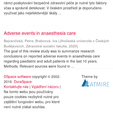
rámci poskytování bezpečné zdravotní péče je nutné tyto faktory
včas a správně detekovat. V českém prostředí je doporučeno
využívat jako nejefektivnější škály ...
Adverse events in anaesthesia care
Bejvančická, Petra
;
Brabcová, Iva
(
Jihočeská univerzita v Českých
Budějovicích, Zdravotně sociální fakulta
,
2020
)
The goal of this review study was to summarize research
conclusions on reported adverse events in anaesthesia care
regarding paediatric and adult patients in the last 10 years.
Methods: Relevant sources were found in ...
DSpace software
copyright © 2002-
Theme by
2016
DuraSpace
Kontaktujte nás
|
Vyjádření názoru
|
Na tomto webu jsou používány
pouze cookies nezbytně nutné pro
zajištění fungování webu, pro které
není nutné získat souhlas.