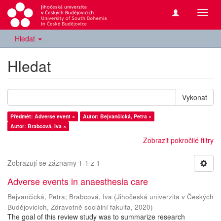
Přepn
navig
Hledat
Hledat
Vykonat
Předmět: Adverse event ×
Autor: Bejvančická, Petra ×
Autor: Brabcová, Iva ×
Zobrazit pokročilé filtry
Zobrazují se záznamy 1-1 z 1
Adverse events in anaesthesia care
Bejvančická, Petra
;
Brabcová, Iva
(
Jihočeská univerzita v Českých
Budějovicích, Zdravotně sociální fakulta
,
2020
)
The goal of this review study was to summarize research