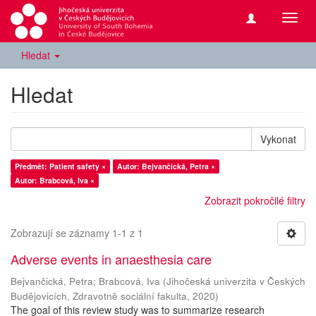
Přepn
navig
Hledat
Hledat
Vykonat
Předmět: Patient safety ×
Autor: Bejvančická, Petra ×
Autor: Brabcová, Iva ×
Zobrazit pokročilé filtry
Zobrazují se záznamy 1-1 z 1
Adverse events in anaesthesia care
Bejvančická, Petra
;
Brabcová, Iva
(
Jihočeská univerzita v Českých
Budějovicích, Zdravotně sociální fakulta
,
2020
)
The goal of this review study was to summarize research