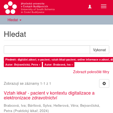
Přepn
navig
Hledat
Hledat
Vykonat
Předmět: digitální zdraví; e-pacient; vztah lékař-pacient; online informace o zdraví, di
Autor: Bejvančická, Petra ×
Autor: Brabcová, Iva ×
Zobrazit pokročilé filtry
Zobrazují se záznamy 1-1 z 1
Vztah lékař - pacient v kontextu digitalizace a
elektronizace zdravotnictví
Brabcová, Iva
;
Bártlová, Sylva
;
Hellerová, Věra
;
Bejvančická,
Petra
(
Praktický lékař
,
2024
)