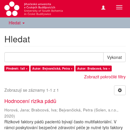
Přepn
navig
Hledat
Hledat
Vykonat
Předmět: fall ×
Autor: Bejvančická, Petra ×
Autor: Brabcová, Iva ×
Zobrazit pokročilé filtry
Zobrazují se záznamy 1-1 z 1
Hodnocení rizika pádů
Horová, Jana
;
Brabcová, Iva
;
Bejvančická, Petra
(
Solen, s.r.o.
,
2020
)
Rizikové faktory pádů pacientů bývají často multifaktoriální. V
rámci poskytování bezpečné zdravotní péče je nutné tyto faktory