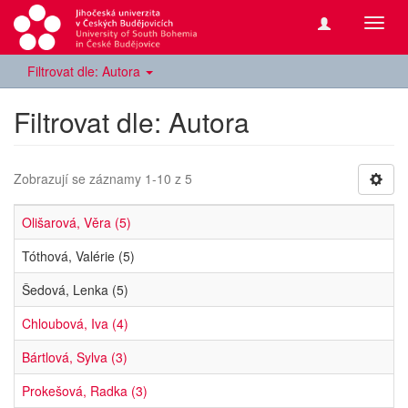
Přepn
navig
Filtrovat dle: Autora
Filtrovat dle: Autora
Zobrazují se záznamy 1-10 z 5
Olišarová, Věra (5)
Tóthová, Valérie (5)
Šedová, Lenka (5)
Chloubová, Iva (4)
Bártlová, Sylva (3)
Prokešová, Radka (3)