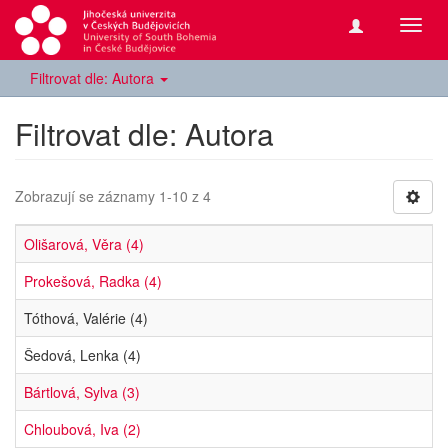
Přepn
navig
Filtrovat dle: Autora
Filtrovat dle: Autora
Zobrazují se záznamy 1-10 z 4
Olišarová, Věra (4)
Prokešová, Radka (4)
Tóthová, Valérie (4)
Šedová, Lenka (4)
Bártlová, Sylva (3)
Chloubová, Iva (2)