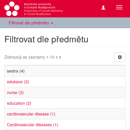
Přepn
navig
Filtrovat dle předmětu
Filtrovat dle předmětu
Zobrazují se záznamy 1-10 z 4
sestra (4)
edukace (3)
nurse (3)
education (2)
cardiovascular disease (1)
Cardiovascular diseases (1)