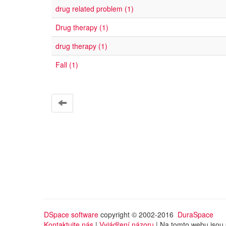
drug related problem (1)
Drug therapy (1)
drug therapy (1)
Fall (1)
DSpace software
copyright © 2002-2016
DuraSpace
Kontaktujte nás
|
Vyjádření názoru
| Na tomto webu jsou 