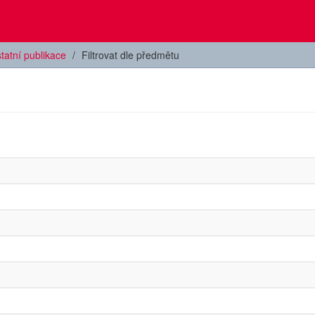
tatní publikace
Filtrovat dle předmětu