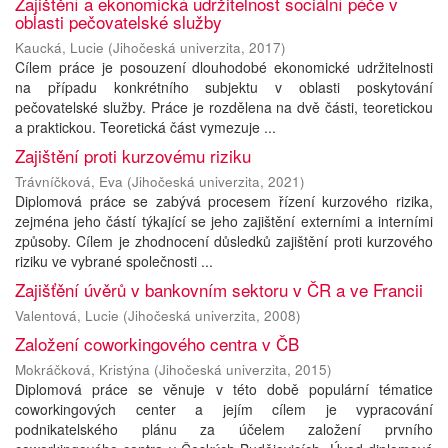
Zajištění a ekonomická udržitelnost sociální péče v
oblasti pečovatelské služby
Kaucká, Lucie
(
Jihočeská univerzita
,
2017
)
Cílem práce je posouzení dlouhodobé ekonomické udržitelnosti
na případu konkrétního subjektu v oblasti poskytování
pečovatelské služby. Práce je rozdělena na dvě části, teoretickou
a praktickou. Teoretická část vymezuje ...
Zajištění proti kurzovému riziku
Trávníčková, Eva
(
Jihočeská univerzita
,
2021
)
Diplomová práce se zabývá procesem řízení kurzového rizika,
zejména jeho částí týkající se jeho zajištění externími a interními
způsoby. Cílem je zhodnocení důsledků zajištění proti kurzového
riziku ve vybrané společnosti ...
Zajišťění úvěrů v bankovním sektoru v ČR a ve Francii
Valentová, Lucie
(
Jihočeská univerzita
,
2008
)
Založení coworkingového centra v ČB
Mokráčková, Kristýna
(
Jihočeská univerzita
,
2015
)
Diplomová práce se věnuje v této době populární tématice
coworkingových center a jejím cílem je vypracování
podnikatelského plánu za účelem založení prvního