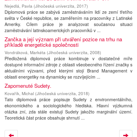
Nejedlá, Pavla
(
Jihočeská univerzita
,
2017
)
Diplomová práce se zabývá zaměstnáváním lidí ze zemí třetího
světa v České republice, se zaměřením na pracovníky z Latinské
Ameriky. Cílem práce je analyzovat současnou situaci
zaměstnávání latinskoamerických pracovníků v ...
Zančka a její význam při utváření pozice na trhu na
příkladě energetické společnosti
Vondráková, Markéta
(
Jihočeská univerzita
,
2008
)
Předložená diplomová práce kombinuje v dostatečné míře
dostupné informační zdroje z oblasti všeobecného řízení značky s
aktuálními výzvami, před kterými stojí Brand Management v
oblasti energetiky na dynamicky se rozvíjejícím ...
Zapomenuté Sudety.
Kovařík, Michal
(
Jihočeská univerzita
,
2018
)
Tato diplomová práce popisuje Sudety z environmentálního,
ekonomického a sociologického hlediska. Hlavní výzkumná
otázka zní, zda stále existují Sudety jakožto marginální území.
Teoretická část práce obsahuje shrnutí ...