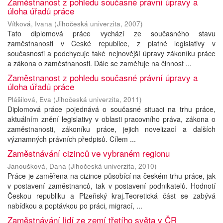
Zaměstnanost z pohledu současné právní úpravy a
úloha úřadů práce
Vítková, Ivana
(
Jihočeská univerzita
,
2007
)
Tato diplomová práce vychází ze současného stavu
zaměstnanosti v České republice, z platné legislativy v
současnosti a podchycuje také nejnovější úpravy zákoníku práce
a zákona o zaměstnanosti. Dále se zaměřuje na činnost ...
Zaměstnanost z pohledu současné právní úpravy a
úloha úřadů práce
Plášilová, Eva
(
Jihočeská univerzita
,
2011
)
Diplomová práce pojednává o současné situaci na trhu práce,
aktuálním znění legislativy v oblasti pracovního práva, zákona o
zaměstnanosti, zákoníku práce, jejich novelizací a dalších
významných právních předpisů. Cílem ...
Zaměstnávání cizinců ve vybraném regionu
Janoušková, Dana
(
Jihočeská univerzita
,
2010
)
Práce je zaměřena na cizince působící na českém trhu práce, jak
v postavení zaměstnanců, tak v postavení podnikatelů. Hodnotí
Českou republiku a Plzeňský kraj.Teoretická část se zabývá
nabídkou a poptávkou po práci, migrací, ...
Zaměstnávání lidí ze zemí třetího světa v ČR