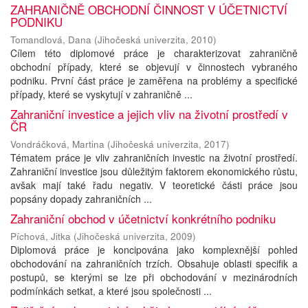
ZAHRANIČNĚ OBCHODNÍ ČINNOST V ÚČETNICTVÍ
PODNIKU
Tomandlová, Dana
(
Jihočeská univerzita
,
2010
)
Cílem této diplomové práce je charakterizovat zahraničně
obchodní případy, které se objevují v činnostech vybraného
podniku. První část práce je zaměřena na problémy a specifické
případy, které se vyskytují v zahraničně ...
Zahraniční investice a jejich vliv na životní prostředí v
ČR
Vondráčková, Martina
(
Jihočeská univerzita
,
2017
)
Tématem práce je vliv zahraničních investic na životní prostředí.
Zahraniční investice jsou důležitým faktorem ekonomického růstu,
avšak mají také řadu negativ. V teoretické části práce jsou
popsány dopady zahraničních ...
Zahraniční obchod v účetnictví konkrétního podniku
Píchová, Jitka
(
Jihočeská univerzita
,
2009
)
Diplomová práce je koncipována jako komplexnější pohled
obchodování na zahraničních trzích. Obsahuje oblasti specifik a
postupů, se kterými se lze při obchodování v mezinárodních
podmínkách setkat, a které jsou společnosti ...