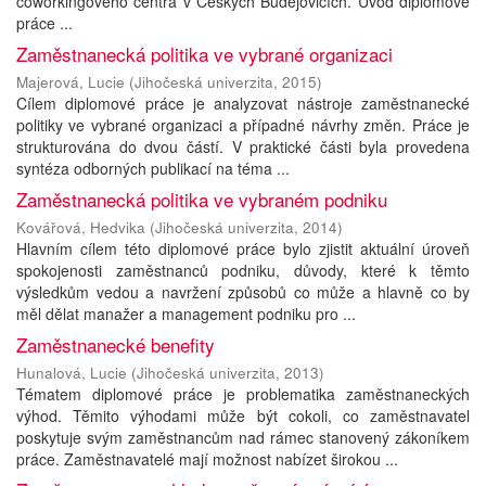
coworkingového centra v Českých Budějovicích. Úvod diplomové
práce ...
Zaměstnanecká politika ve vybrané organizaci
Majerová, Lucie
(
Jihočeská univerzita
,
2015
)
Cílem diplomové práce je analyzovat nástroje zaměstnanecké
politiky ve vybrané organizaci a případné návrhy změn. Práce je
strukturována do dvou částí. V praktické části byla provedena
syntéza odborných publikací na téma ...
Zaměstnanecká politika ve vybraném podniku
Kovářová, Hedvika
(
Jihočeská univerzita
,
2014
)
Hlavním cílem této diplomové práce bylo zjistit aktuální úroveň
spokojenosti zaměstnanců podniku, důvody, které k těmto
výsledkům vedou a navržení způsobů co může a hlavně co by
měl dělat manažer a management podniku pro ...
Zaměstnanecké benefity
Hunalová, Lucie
(
Jihočeská univerzita
,
2013
)
Tématem diplomové práce je problematika zaměstnaneckých
výhod. Těmito výhodami může být cokoli, co zaměstnavatel
poskytuje svým zaměstnancům nad rámec stanovený zákoníkem
práce. Zaměstnavatelé mají možnost nabízet širokou ...