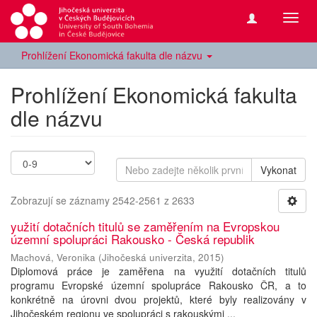
Přepn
navig
Prohlížení Ekonomická fakulta dle názvu
Prohlížení Ekonomická fakulta
dle názvu
Vykonat
Zobrazují se záznamy 2542-2561 z 2633
yužití dotačních titulů se zaměřením na Evropskou
územní spolupráci Rakousko - Česká republik
Machová, Veronika
(
Jihočeská univerzita
,
2015
)
Diplomová práce je zaměřena na využití dotačních titulů
programu Evropské územní spolupráce Rakousko ČR, a to
konkrétně na úrovni dvou projektů, které byly realizovány v
Jihočeském regionu ve spolupráci s rakouskými ...