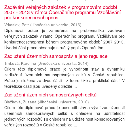
Zadávání veřejných zakázek v programovém období
2007 - 2013 v rámci Operačního programu Vzdělávání
pro konkurenceschopnost
Vrkoslav, Petr
(
Jihočeská univerzita
,
2016
)
Diplomová práce je zaměřena na problematiku zadávání
veřejných zakázek v rámci Operačního programu Vzdělávání pro
konkurenceschopnost během programového období 2007 2013.
Úvodní část práce obsahuje stručný popis Operačního ...
Zadlužení územních samospráv a jeho regulace
Trnková, Karolína
(
Jihočeská univerzita
,
2014
)
Cílem této diplomové práce je vyhodnotit stav a dynamiku
zadlužení územních samosprávných celků v České republice.
Práce je složena ze dvou částí - z teoretické a praktické části. V
teoretické části jsou uvedeny důležité ...
Zadlužení územních samosprávných celků
Blažková, Zuzana
(
Jihočeská univerzita
,
2016
)
Cílem této diplomové práce je posoudit stav a vývoj zadluženosti
územních samosprávných celků s ohledem na udržitelnost
jednotlivých rozpočtů i s ohledem na udržitelnost konsolidovaných
veřejných rozpočtů v České republice ...