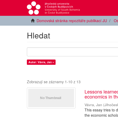
Domovská stránka repozitáře publikací JU
Os
Hledat
Autor: Vávra, Jan ×
Zobrazují se záznamy 1-10 z 13
Lessons learned
economics in t
Vávra, Jan
(
Jihočes
This essay tries to
the economic schola