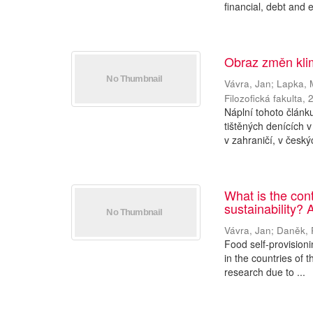
financial, debt and e
Obraz změn kli
Vávra, Jan
;
Lapka, 
Filozofická fakulta
,
Náplní tohoto člán
tištěných denících 
v zahraničí, v český
What is the cont
sustainability? 
Vávra, Jan
;
Daněk, 
Food self-provisionin
in the countries of 
research due to ...