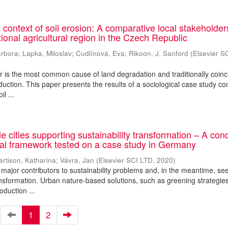
context of soil erosion: A comparative local stakeholder
tional agricultural region in the Czech Republic
arbora
;
Lapka, Miloslav
;
Cudlínová, Eva
;
Rikoon, J. Sanford
(
Elsevier S
er is the most common cause of land degradation and traditionally coinc
oduction. This paper presents the results of a sociological case study c
l ...
le cities supporting sustainability transformation – A con
al framework tested on a case study in Germany
artison, Katharina
;
Vávra, Jan
(
Elsevier SCI LTD
,
2020
)
major contributors to sustainability problems and, in the meantime, s
ransformation. Urban nature-based solutions, such as greening strategies
oduction ...
1
2