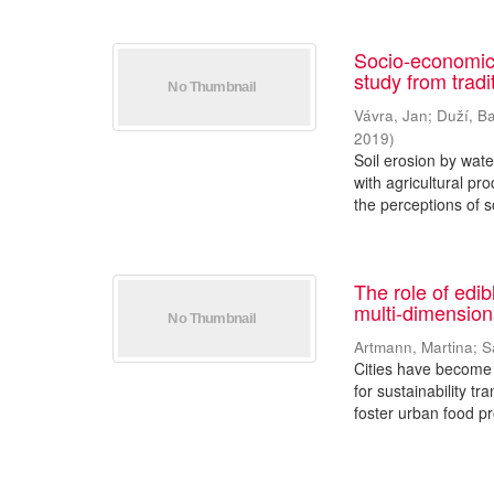
Socio-economic 
study from tradi
Vávra, Jan
;
Duží, B
2019
)
Soil erosion by wat
with agricultural pr
the perceptions of soi
The role of edib
multi-dimension
Artmann, Martina
;
S
Cities have become 
for sustainability t
foster urban food pr