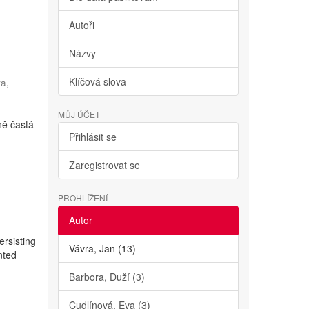
Autoři
Názvy
Klíčová slova
va,
MŮJ ÚČET
ně častá
Přihlásit se
Zaregistrovat se
PROHLÍŽENÍ
Autor
ersisting
Vávra, Jan (13)
nted
Barbora, Duží (3)
Cudlínová, Eva (3)