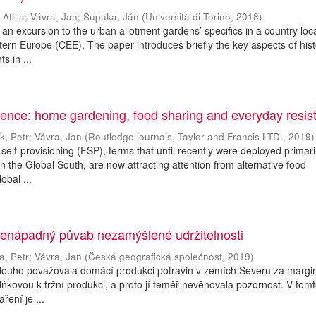
 Attila
;
Vávra, Jan
;
Supuka, Ján
(
Università di Torino
,
2018
)
an excursion to the urban allotment gardens’ specifics in a country loc
tern Europe (CEE). The paper introduces briefly the key aspects of hist
s in ...
lience: home gardening, food sharing and everyday resis
k, Petr
;
Vávra, Jan
(
Routledge journals, Taylor and Francis LTD.
,
2019
)
self-provisioning (FSP), terms that until recently were deployed primaril
 in the Global South, are now attracting attention from alternative food
obal ...
nenápadný půvab nezamýšlené udržitelnosti
a, Petr
;
Vávra, Jan
(
Česká geografická společnost
,
2019
)
dlouho považovala domácí produkci potravin v zemích Severu za margin
lňkovou k tržní produkci, a proto jí téměř nevěnovala pozornost. V tomt
ření je ...