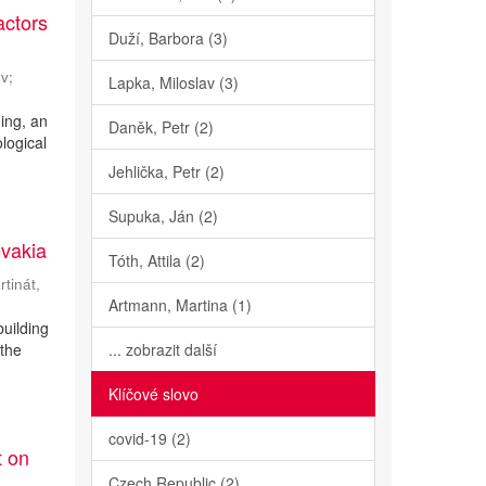
actors
Duží, Barbora (3)
av
;
Lapka, Miloslav (3)
ning, an
Daněk, Petr (2)
ological
Jehlička, Petr (2)
Supuka, Ján (2)
ovakia
Tóth, Attila (2)
rtinát,
Artmann, Martina (1)
building
 the
... zobrazit další
Klíčové slovo
covid-19 (2)
t on
Czech Republic (2)