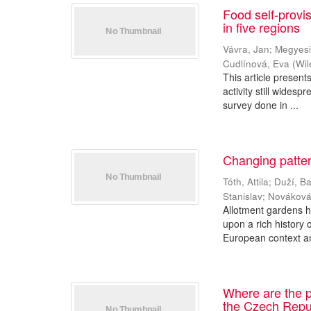
Food self-provi
in five regions
Vávra, Jan
;
Megyesi
Cudlínová, Eva
(
Wil
This article present
activity still widesp
survey done in ...
Changing patter
Tóth, Attila
;
Duží, B
Stanislav
;
Nováková
Allotment gardens ha
upon a rich history 
European context an
Where are the 
the Czech Repu