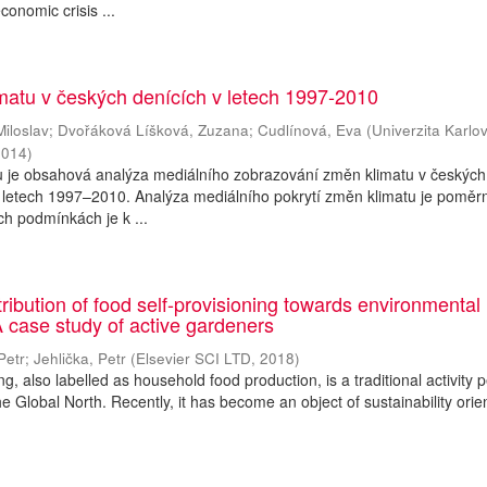
conomic crisis ...
matu v českých denících v letech 1997-2010
Miloslav
;
Dvořáková Líšková, Zuzana
;
Cudlínová, Eva
(
Univerzita Karlo
2014
)
ku je obsahová analýza mediálního zobrazování změn klimatu v českých
v letech 1997–2010. Analýza mediálního pokrytí změn klimatu je poměr
ch podmínkách je k ...
ribution of food self-provisioning towards environmental
A case study of active gardeners
Petr
;
Jehlička, Petr
(
Elsevier SCI LTD
,
2018
)
g, also labelled as household food production, is a traditional activity p
the Global North. Recently, it has become an object of sustainability orie