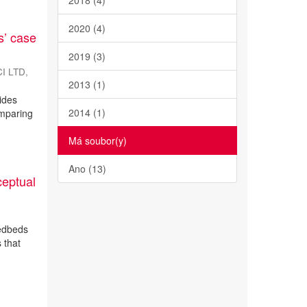
2018 (4)
2020 (4)
s’ case
2019 (3)
CI LTD
,
2013 (1)
ides
2014 (1)
omparing
Má soubor(y)
Ano (13)
ceptual
eedbeds
 that