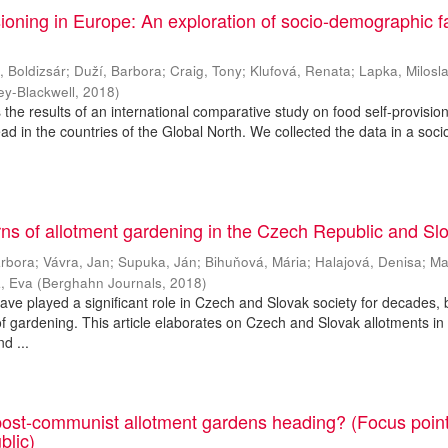
sioning in Europe: An exploration of socio-demographic f
, Boldizsár
;
Duží, Barbora
;
Craig, Tony
;
Klufová, Renata
;
Lapka, Milosl
ey-Blackwell
,
2018
)
s the results of an international comparative study on food self-provisio
read in the countries of the Global North. We collected the data in a soci
ns of allotment gardening in the Czech Republic and Sl
arbora
;
Vávra, Jan
;
Supuka, Ján
;
Bihuňová, Mária
;
Halajová, Denisa
;
Ma
, Eva
(
Berghahn Journals
,
2018
)
ve played a significant role in Czech and Slovak society for decades, 
of gardening. This article elaborates on Czech and Slovak allotments in
d ...
post-communist allotment gardens heading? (Focus poin
blic)