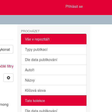
Přihlásit se
PROCHÁZET
Vše v repozitáři
ykonat
Typy publikací
Dle data publikování
ilé filtry
Autoři
Názvy
Klíčová slova
Tato kolekce
 among
Dle data publikování