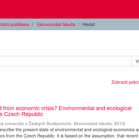
tatní publikace
Ekonomická fakulta
Hledat
V
Zobrazit pokroč
 from economic crisis? Environmental and ecological
he Czech Republic
ká univerzita v Českých Budějovicích, Ekonomická fakulta
,
2013
)
 describe the present state of environmental and ecological economics
rs from the Czech Republic. It is based on the assumption, that recent