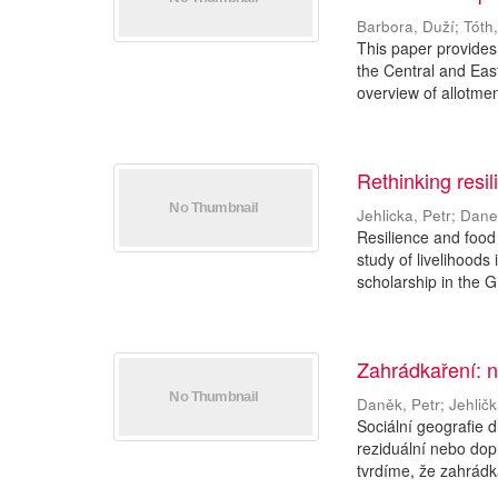
Barbora, Duží
;
Tóth,
This paper provides 
the Central and Eas
overview of allotment
Rethinking resi
Jehlicka, Petr
;
Dane
Resilience and food 
study of livelihoods
scholarship in the Gl
Zahrádkaření: 
Daněk, Petr
;
Jehličk
Sociální geografie 
reziduální nebo dop
tvrdíme, že zahrádka