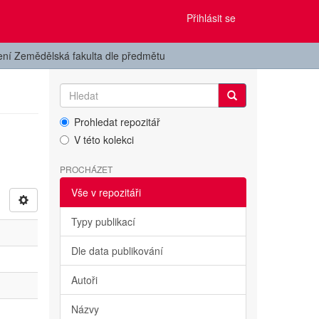
Přihlásit se
ení Zemědělská fakulta dle předmětu
Prohledat repozitář
V této kolekci
PROCHÁZET
Vše v repozitáři
Typy publikací
Dle data publikování
Autoři
Názvy