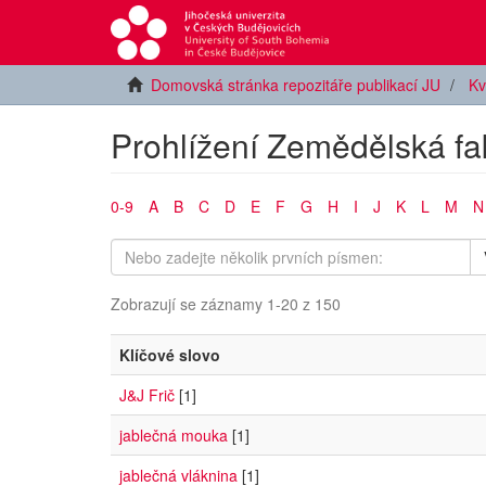
Domovská stránka repozitáře publikací JU
Kv
Prohlížení Zemědělská fa
0-9
A
B
C
D
E
F
G
H
I
J
K
L
M
N
Zobrazují se záznamy 1-20 z 150
Klíčové slovo
J&J Frič
[1]
jablečná mouka
[1]
jablečná vláknina
[1]