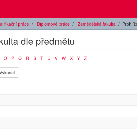
alifikační práce
Diplomové práce
Zemědělská fakulta
Prohlíž
kulta dle předmětu
O
P
Q
R
S
T
U
V
W
X
Y
Z
Vykonat