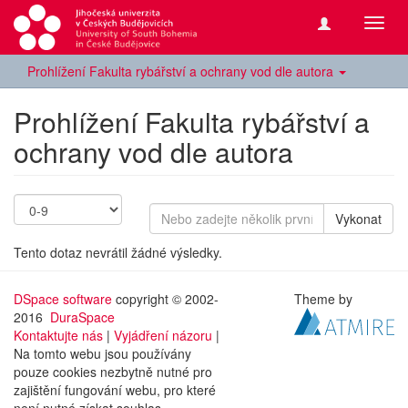
Přepn
navig
Prohlížení Fakulta rybářství a ochrany vod dle autora
Prohlížení Fakulta rybářství a
ochrany vod dle autora
Vykonat
Tento dotaz nevrátil žádné výsledky.
DSpace software
copyright © 2002-
Theme by
2016
DuraSpace
Kontaktujte nás
|
Vyjádření názoru
|
Na tomto webu jsou používány
pouze cookies nezbytně nutné pro
zajištění fungování webu, pro které