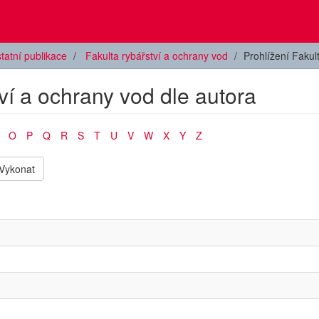
tatní publikace
Fakulta rybářství a ochrany vod
Prohlížení Fakul
tví a ochrany vod dle autora
O
P
Q
R
S
T
U
V
W
X
Y
Z
Vykonat