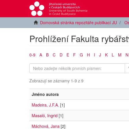
Domovská stránka repozitáře publikací JU
Os
Prohlížení Fakulta rybářs
0-9
A
B
C
D
E
F
G
H
I
J
K
L
M
N
Zobrazují se záznamy 1-9 z 9
Jméno autora
Madeira, J.F.A.
[1]
Masaló, Ingrid
[1]
Máchová, Jana
[2]