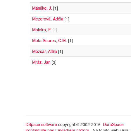
Másílko, J.
[1]
Mezerová, Adéla
[1]
Moleiro, F.
[1]
Mota Soares, C.M.
[1]
Mozsár, Attila
[1]
Mráz, Jan
[3]
DSpace software
copyright © 2002-2016
DuraSpace
Kontaktujte nás
|
Vyjádření názoru
| Na tomto webu jsou 