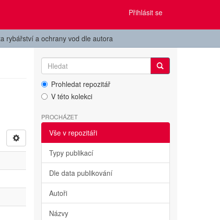
Přihlásit se
ta rybářství a ochrany vod dle autora
Prohledat repozitář
V této kolekci
PROCHÁZET
Vše v repozitáři
Typy publikací
Dle data publikování
Autoři
Názvy