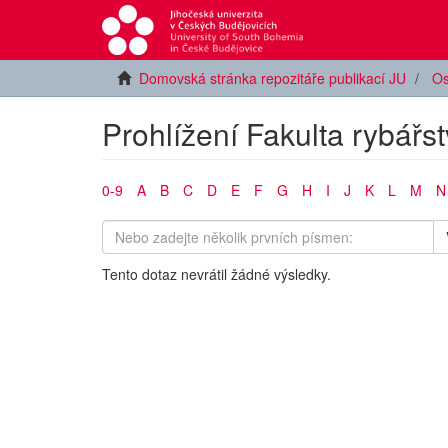
Domovská stránka repozitáře publikací JU
Os
Prohlížení Fakulta rybářs
0-9
A
B
C
D
E
F
G
H
I
J
K
L
M
N
Tento dotaz nevrátil žádné výsledky.