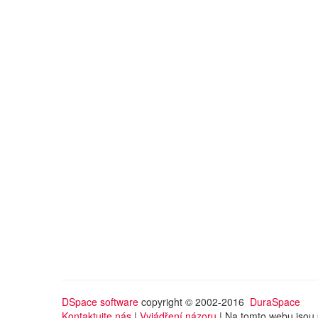
DSpace software
copyright © 2002-2016
DuraSpace
Kontaktujte nás
|
Vyjádření názoru
| Na tomto webu jsou 