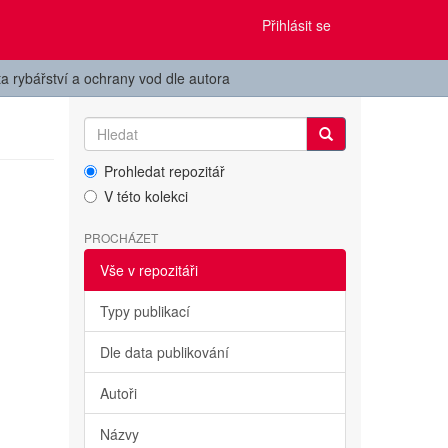
Přihlásit se
ta rybářství a ochrany vod dle autora
Prohledat repozitář
V této kolekci
PROCHÁZET
Vše v repozitáři
Typy publikací
Dle data publikování
Autoři
Názvy