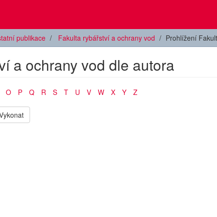
tatní publikace
Fakulta rybářství a ochrany vod
Prohlížení Fakul
tví a ochrany vod dle autora
O
P
Q
R
S
T
U
V
W
X
Y
Z
Vykonat