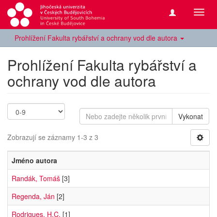
Přepn
navig
Prohlížení Fakulta rybářství a ochrany vod dle autora
Prohlížení Fakulta rybářství a
ochrany vod dle autora
Vykonat
Zobrazují se záznamy 1-3 z 3
Jméno autora
Randák, Tomáš
[3]
Regenda, Ján
[2]
Rodrigues, H.C.
[1]