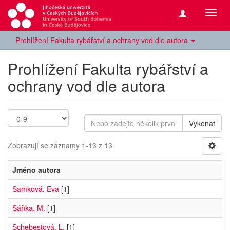
Přepn
navig
Prohlížení Fakulta rybářství a ochrany vod dle autora
Prohlížení Fakulta rybářství a
ochrany vod dle autora
Vykonat
Zobrazují se záznamy 1-13 z 13
Jméno autora
Samková, Eva
[1]
Sáňka, M.
[1]
Schebestová, L.
[1]