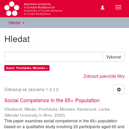
Přepn
navig
Hledat
Hledat
Vykonat
Autor: Procházka, Miroslav ×
Zobrazit pokročilé filtry
Zobrazují se záznamy 1-2 z 2
Social Competence in the 65+ Population
Vítečková, Miluše
;
Procházka, Miroslav
;
Kamanová, Lenka
(
Mendel University in Brno
,
2025
)
This paper examines social competence in the 65+ population
based on a qualitative study involving 25 participants aged 65 and