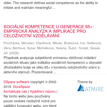
older. The research defines social competence as the ability to
initiate and maintain meaningful ...
SOCIÁLNÍ KOMPETENCE U GENERACE 65+:
EMPIRICKÁ ANALÝZA A IMPLIKACE PRO
CELOŽIVOTNÍ VZDĚLÁVÁNÍ
Procházka, Miroslav
;
Vítečková, Miluše
;
Brabcová, Iva
;
Hellerová,
Věra
;
Bártlová, Sylva
;
Michálková, Helena
;
Šubrt, Tomáš
;
Sissak,
Jiří
(
2026
)
Příspěvek analyzuje subjektivně vnímanou obtížnost zvládání
sociálních situací jako indikátor sociálních kompetencí u obyvatel
Jihočeského kraje ve věku 65+ v kontextu celoživotního učení a
aktivního stárnutí. Prezentované ...
DSpace software
copyright © 2002-
Theme by
2016
DuraSpace
Kontaktujte nás
|
Vyjádření názoru
|
Na tomto webu jsou používány
pouze cookies nezbytně nutné pro
zajištění fungování webu, pro které