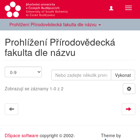
Přepn
navig
Prohlížení Přírodovědecká fakulta dle názvu
Prohlížení Přírodovědecká
fakulta dle názvu
Vykonat
Zobrazují se záznamy 1-0 z 2
DSpace software
copyright © 2002-
Theme by