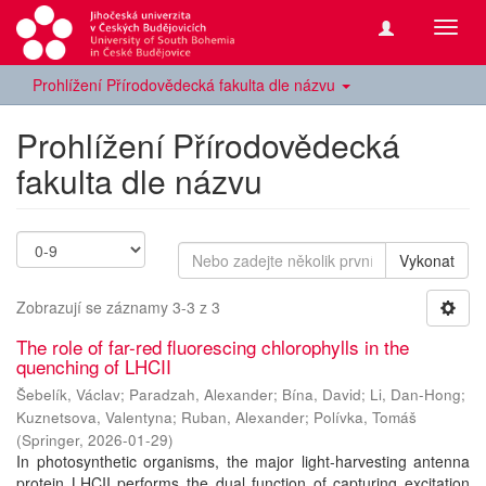
Přepn
navig
Prohlížení Přírodovědecká fakulta dle názvu
Prohlížení Přírodovědecká
fakulta dle názvu
Vykonat
Zobrazují se záznamy 3-3 z 3
The role of far-red fluorescing chlorophylls in the
quenching of LHCII
Šebelík, Václav
;
Paradzah, Alexander
;
Bína, David
;
Li, Dan-Hong
;
Kuznetsova, Valentyna
;
Ruban, Alexander
;
Polívka, Tomáš
(
Springer
,
2026-01-29
)
In photosynthetic organisms, the major light-harvesting antenna
protein LHCII performs the dual function of capturing excitation