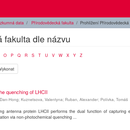
zkumná data
Přírodovědecká fakulta
Prohlížení Přírodovědecká 
 fakulta dle názvu
O
P
Q
R
S
T
U
V
W
X
Y
Z
Vykonat
 the quenching of LHCII
, Dan-Hong
;
Kuznetsova, Valentyna
;
Ruban, Alexander
;
Polívka, Tomáš
ing antenna protein LHCII performs the dual function of capturing e
ation via non-photochemical quenching ...