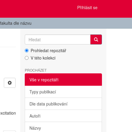
Přihlásit se
fakulta dle názvu
Prohledat repozitář
V této kolekci
PROCHÁZET
Vše v repozitáři
Typy publikací
Dle data publikování
xcitation
Autoři
Názvy