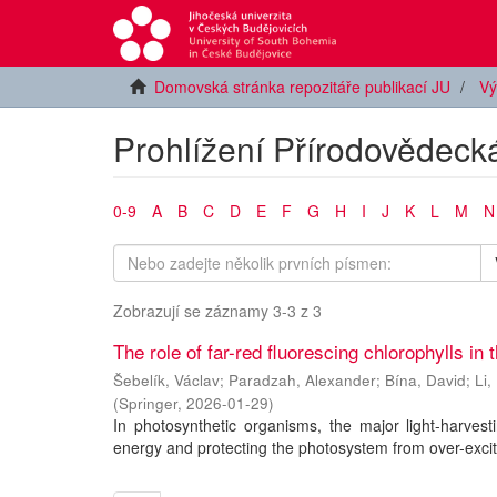
Domovská stránka repozitáře publikací JU
Vý
Prohlížení Přírodovědecká
0-9
A
B
C
D
E
F
G
H
I
J
K
L
M
N
Zobrazují se záznamy 3-3 z 3
The role of far-red fluorescing chlorophylls in
Šebelík, Václav
;
Paradzah, Alexander
;
Bína, David
;
Li
(
Springer
,
2026-01-29
)
In photosynthetic organisms, the major light-harvest
energy and protecting the photosystem from over-excit