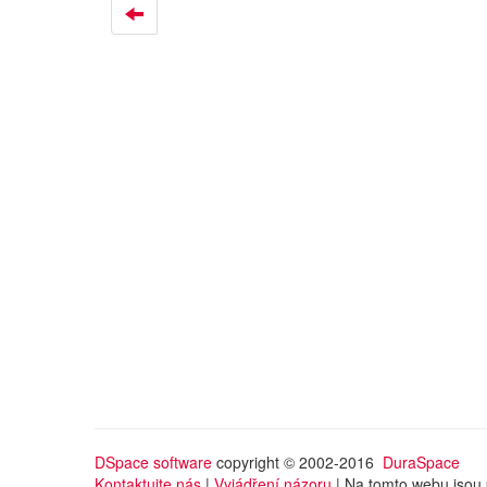
DSpace software
copyright © 2002-2016
DuraSpace
Kontaktujte nás
|
Vyjádření názoru
| Na tomto webu jsou 