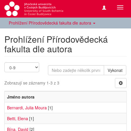
Přepn
navig
Prohlížení Přírodovědecká fakulta dle autora
Prohlížení Přírodovědecká
fakulta dle autora
Vykonat
Zobrazují se záznamy 1-3 z 3
Jméno autora
Bernardi, Julia Moura
[1]
Betti, Elena
[1]
Bína, David
[2]