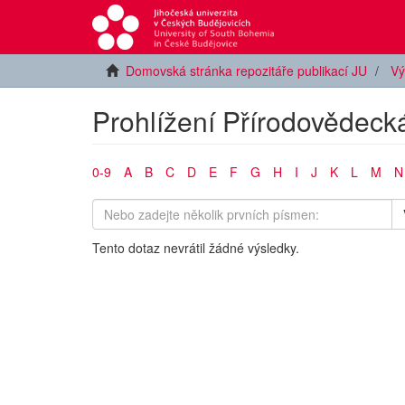
Domovská stránka repozitáře publikací JU
Vý
Prohlížení Přírodovědecká
0-9
A
B
C
D
E
F
G
H
I
J
K
L
M
N
Tento dotaz nevrátil žádné výsledky.