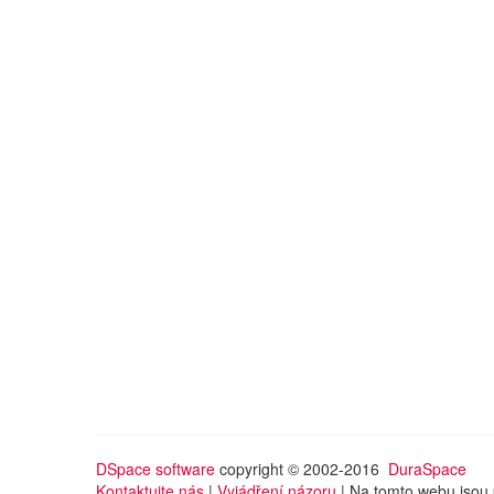
DSpace software
copyright © 2002-2016
DuraSpace
Kontaktujte nás
|
Vyjádření názoru
| Na tomto webu jsou 