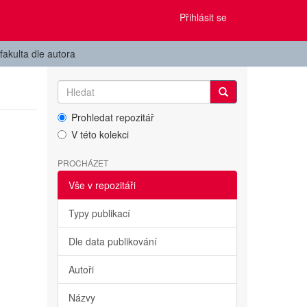
Přihlásit se
fakulta dle autora
Prohledat repozitář
V této kolekci
PROCHÁZET
Vše v repozitáři
Typy publikací
Dle data publikování
Autoři
Názvy