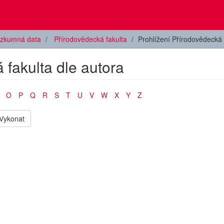
zkumná data
Přírodovědecká fakulta
Prohlížení Přírodovědecká 
 fakulta dle autora
O
P
Q
R
S
T
U
V
W
X
Y
Z
Vykonat