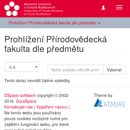
Přepn
navig
Prohlížení Přírodovědecká fakulta dle předmětu
Prohlížení Přírodovědecká
fakulta dle předmětu
Vykonat
Tento dotaz nevrátil žádné výsledky.
DSpace software
copyright © 2002-
Theme by
2016
DuraSpace
Kontaktujte nás
|
Vyjádření názoru
|
Na tomto webu jsou používány
pouze cookies nezbytně nutné pro
zajištění fungování webu, pro které