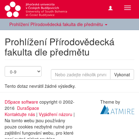
Přepn
navig
Prohlížení Přírodovědecká fakulta dle předmětu
Prohlížení Přírodovědecká
fakulta dle předmětu
Vykonat
Tento dotaz nevrátil žádné výsledky.
DSpace software
copyright © 2002-
Theme by
2016
DuraSpace
Kontaktujte nás
|
Vyjádření názoru
|
Na tomto webu jsou používány
pouze cookies nezbytně nutné pro
zajištění fungování webu, pro které