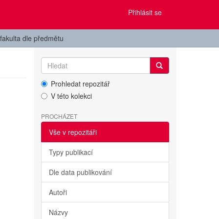
Přihlásit se
fakulta dle předmětu
Prohledat repozitář
V této kolekci
PROCHÁZET
Vše v repozitáři
Typy publikací
Dle data publikování
Autoři
Názvy