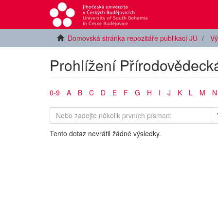
Domovská stránka repozitáře publikací JU
Vý
Prohlížení Přírodovědecká
0-9
A
B
C
D
E
F
G
H
I
J
K
L
M
N
Tento dotaz nevrátil žádné výsledky.