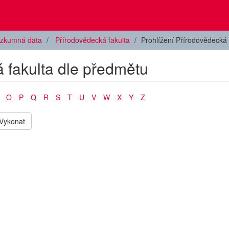
zkumná data
Přírodovědecká fakulta
Prohlížení Přírodovědecká 
 fakulta dle předmětu
O
P
Q
R
S
T
U
V
W
X
Y
Z
Vykonat