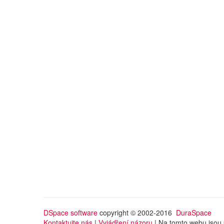
DSpace software
copyright © 2002-2016
DuraSpace
Kontaktujte nás
|
Vyjádření názoru
| Na tomto webu jsou 