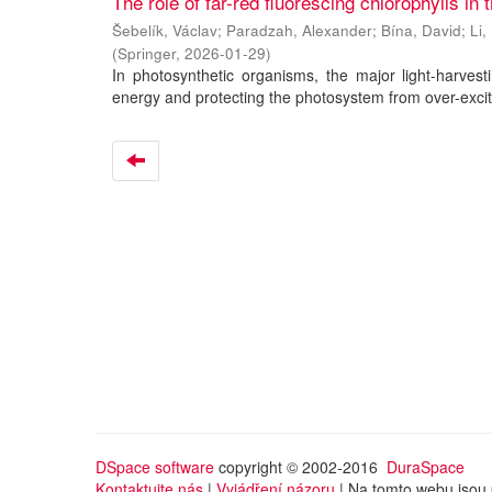
The role of far-red fluorescing chlorophylls in
Šebelík, Václav
;
Paradzah, Alexander
;
Bína, David
;
Li
(
Springer
,
2026-01-29
)
In photosynthetic organisms, the major light-harvest
energy and protecting the photosystem from over-excit
DSpace software
copyright © 2002-2016
DuraSpace
Kontaktujte nás
|
Vyjádření názoru
| Na tomto webu jsou 