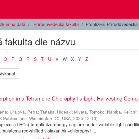
zkumná data
Přírodovědecká fakulta
Prohlížení Přírodovědecká 
 fakulta dle názvu
O
P
Q
R
S
T
U
V
W
X
Y
Z
Vykonat
rption in a Tetrameric Chlorophyll a Light-Harvesting Comp
lena
;
Urajová, Petra
;
Tanaka, Hideaki
;
Miyata, Tomoko
;
Namba, Keiichi
;
 Publications, Washington DC, USA
,
2025-12-13
)
plexes (LHCs) to optimize energy capture under variable light condit
ulates a red-shifted violaxanthin–chlorophyll ...