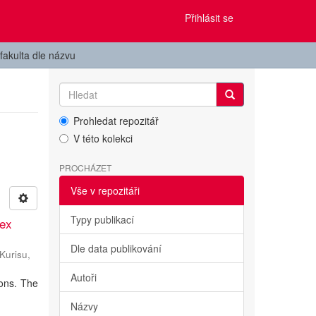
Přihlásit se
fakulta dle názvu
Prohledat repozitář
V této kolekci
PROCHÁZET
Vše v repozitáři
Typy publikací
lex
Dle data publikování
Kurisu,
Autoři
ions. The
Názvy