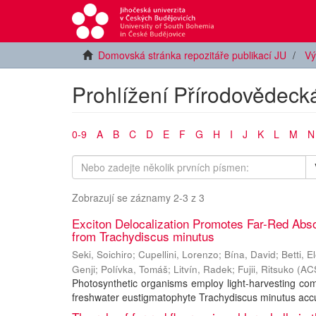
Domovská stránka repozitáře publikací JU
Vý
Prohlížení Přírodovědecká
0-9
A
B
C
D
E
F
G
H
I
J
K
L
M
N
Zobrazují se záznamy 2-3 z 3
Exciton Delocalization Promotes Far-Red Abso
from Trachydiscus minutus
Seki, Soichiro
;
Cupellini, Lorenzo
;
Bína, David
;
Betti, E
Genji
;
Polívka, Tomáš
;
Litvín, Radek
;
Fujii, Ritsuko
(
ACS
Photosynthetic organisms employ light-harvesting com
freshwater eustigmatophyte Trachydiscus minutus accum