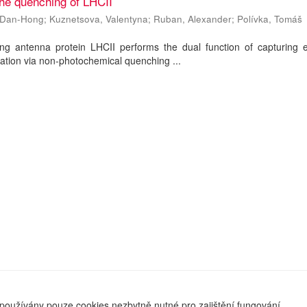
 the quenching of LHCII
, Dan-Hong
;
Kuznetsova, Valentyna
;
Ruban, Alexander
;
Polívka, Tomáš
ing antenna protein LHCII performs the dual function of capturing e
ation via non-photochemical quenching ...
používány pouze cookies nezbytně nutné pro zajištění fungování