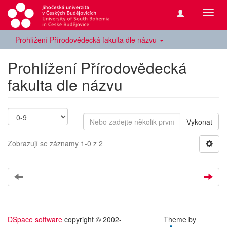
Přepn
navig
Prohlížení Přírodovědecká fakulta dle názvu
Prohlížení Přírodovědecká
fakulta dle názvu
Vykonat
Zobrazují se záznamy 1-0 z 2
DSpace software
copyright © 2002-
Theme by