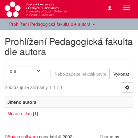
Přepn
navig
Prohlížení Pedagogická fakulta dle autora
Prohlížení Pedagogická fakulta
dle autora
Vykonat
Zobrazují se záznamy 1-1 z 1
Jméno autora
Mrzena, Jan
[1]
DSpace software
copyright © 2002-
Theme by