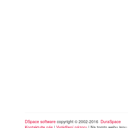
DSpace software
copyright © 2002-2016
DuraSpace
Kontaktujte nás
|
Vyjádření názoru
| Na tomto webu jsou 