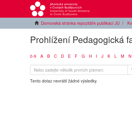
Domovská stránka repozitáře publikací JU
Kv
Prohlížení Pedagogická fa
0-9
A
B
C
D
E
F
G
H
I
J
K
L
M
N
Tento dotaz nevrátil žádné výsledky.