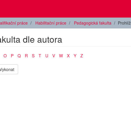
alifikační práce
Habilitační práce
Pedagogická fakulta
Prohlí
kulta dle autora
O
P
Q
R
S
T
U
V
W
X
Y
Z
Vykonat