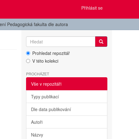
Přihlásit se
žení Pedagogická fakulta dle autora
Prohledat repozitář
V této kolekci
PROCHÁZET
Vše v repozitáři
Typy publikací
Dle data publikování
Autoři
Názvy