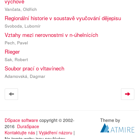
výchově
Vančata, Oldřich
Regionální historie v soustavě vyučování dějepisu
Svoboda, Lubomír
Vztahy mezi nerovnostmi v n-úhelnících
Pech, Pavel
Rieger
Sak, Robert
Soubor prací o vltavínech
Adamovská, Dagmar
DSpace software
copyright © 2002-
Theme by
2016
DuraSpace
Kontaktujte nás
|
Vyjádření názoru
|
Na tomto webu jsou používány