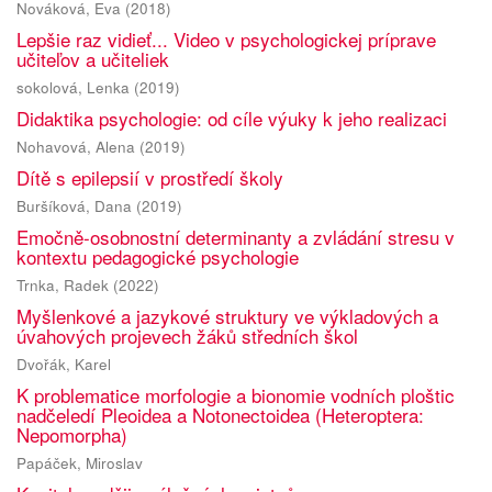
Nováková, Eva
(
2018
)
Lepšie raz vidieť... Video v psychologickej príprave
učiteľov a učiteliek
sokolová, Lenka
(
2019
)
Didaktika psychologie: od cíle výuky k jeho realizaci
Nohavová, Alena
(
2019
)
Dítě s epilepsií v prostředí školy
Buršíková, Dana
(
2019
)
Emočně-osobnostní determinanty a zvládání stresu v
kontextu pedagogické psychologie
Trnka, Radek
(
2022
)
Myšlenkové a jazykové struktury ve výkladových a
úvahových projevech žáků středních škol
Dvořák, Karel
K problematice morfologie a bionomie vodních ploštic
nadčeledí Pleoidea a Notonectoidea (Heteroptera:
Nepomorpha)
Papáček, Miroslav