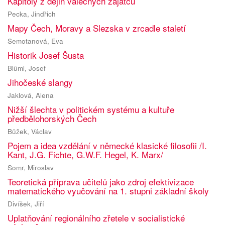
Kapitoly z dějin válečných zajatců
Pecka, Jindřich
Mapy Čech, Moravy a Slezska v zrcadle staletí
Semotanová, Eva
Historik Josef Šusta
Blüml, Josef
Jihočeské slangy
Jaklová, Alena
Nižší šlechta v politickém systému a kultuře
předbělohorských Čech
Bůžek, Václav
Pojem a idea vzdělání v německé klasické filosofii /I.
Kant, J.G. Fichte, G.W.F. Hegel, K. Marx/
Somr, Miroslav
Teoretická příprava učitelů jako zdroj efektivizace
matematického vyučování na 1. stupni základní školy
Divíšek, Jiří
Uplatňování regionálního zřetele v socialistické