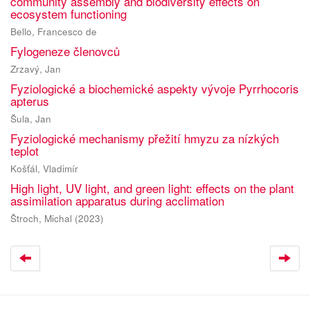
community assembly and biodiversity effects on
ecosystem functioning
Bello, Francesco de
Fylogeneze členovců
Zrzavý, Jan
Fyziologické a biochemické aspekty vývoje Pyrrhocoris
apterus
Šula, Jan
Fyziologické mechanismy přežití hmyzu za nízkých
teplot
Košťál, Vladimír
High light, UV light, and green light: effects on the plant
assimilation apparatus during acclimation
Štroch, Michal
(
2023
)