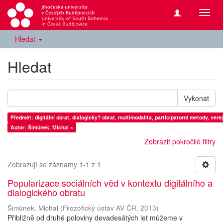
Přepn
navig
Hledat
Hledat
Vykonat
Předmět: digitální obrat, dialogicky? obrat, multimodalita, participatorní metody, vere
Autor: Šimůnek, Michal ×
Zobrazit pokročilé filtry
Zobrazují se záznamy 1-1 z 1
Popularizace sociálních věd v kontextu digitálního a
dialogického obratu
Šimůnek, Michal
(
Filozofický ústav AV ČR
,
2013
)
Přibližně od druhé poloviny devadesátých let můžeme v