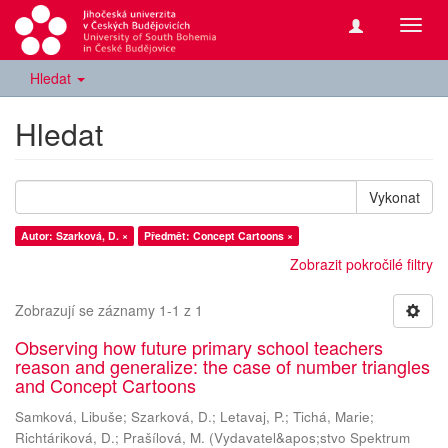
Přepn
navig
Hledat
Hledat
Vykonat
Autor: Szarková, D. ×
Předmět: Concept Cartoons ×
Zobrazit pokročilé filtry
Zobrazují se záznamy 1-1 z 1
Observing how future primary school teachers
reason and generalize: the case of number triangles
and Concept Cartoons
Samková, Libuše
;
Szarková, D.
;
Letavaj, P.
;
Tichá, Marie
;
Richtáriková, D.
;
Prašílová, M.
(
Vydavatel&apos;stvo Spektrum