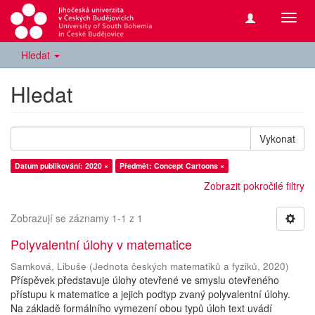
Přepn
navig
Hledat
Hledat
Vykonat
Datum publikování: 2020 ×
Předmět: Concept Cartoons ×
Zobrazit pokročilé filtry
Zobrazují se záznamy 1-1 z 1
Polyvalentní úlohy v matematice
Samková, Libuše
(
Jednota českých matematiků a fyziků
,
2020
)
Příspěvek představuje úlohy otevřené ve smyslu otevřeného
přístupu k matematice a jejich podtyp zvaný polyvalentní úlohy.
Na základě formálního vymezení obou typů úloh text uvádí