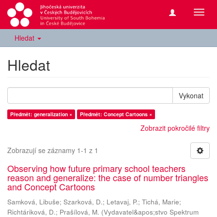
Přepn
navig
Hledat
Hledat
Vykonat
Předmět: generalization ×
Předmět: Concept Cartoons ×
Zobrazit pokročilé filtry
Zobrazují se záznamy 1-1 z 1
Observing how future primary school teachers
reason and generalize: the case of number triangles
and Concept Cartoons
Samková, Libuše
;
Szarková, D.
;
Letavaj, P.
;
Tichá, Marie
;
Richtáriková, D.
;
Prašílová, M.
(
Vydavatel&apos;stvo Spektrum