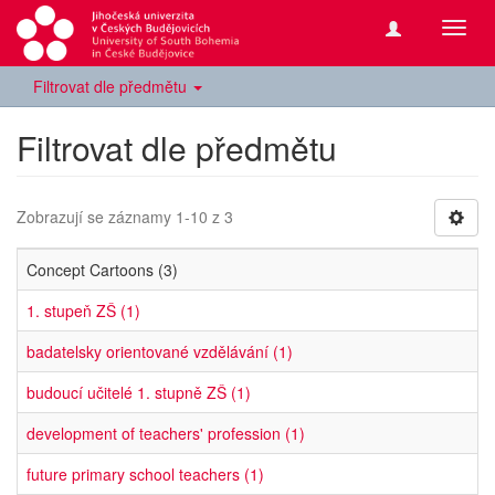
Přepn
navig
Filtrovat dle předmětu
Filtrovat dle předmětu
Zobrazují se záznamy 1-10 z 3
Concept Cartoons (3)
1. stupeň ZŠ (1)
badatelsky orientované vzdělávání (1)
budoucí učitelé 1. stupně ZŠ (1)
development of teachers' profession (1)
future primary school teachers (1)