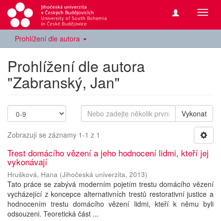
Přepn
navig
Prohlížení dle autora
Prohlížení dle autora
"Zabranský, Jan"
Vykonat
Zobrazují se záznamy 1-1 z 1
Trest domácího vězení a jeho hodnocení lidmi, kteří jej
vykonávají
Hrušková, Hana
(
Jihočeská univerzita
,
2013
)
Tato práce se zabývá moderním pojetím trestu domácího vězení
vycházející z koncepce alternativních trestů restorativní justice a
hodnocením trestu domácího vězení lidmi, kteří k němu byli
odsouzeni. Teoretická část ...