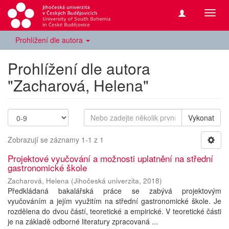
Přepn
navig
Prohlížení dle autora
Prohlížení dle autora
"Zacharová, Helena"
Vykonat
Zobrazují se záznamy 1-1 z 1
Projektové vyučování a možnosti uplatnění na střední
gastronomické škole
Zacharová, Helena
(
Jihočeská univerzita
,
2018
)
Předkládaná bakalářská práce se zabývá projektovým
vyučováním a jejím využitím na střední gastronomické škole. Je
rozdělena do dvou částí, teoretické a empirické. V teoretické části
je na základě odborné literatury zpracovaná ...