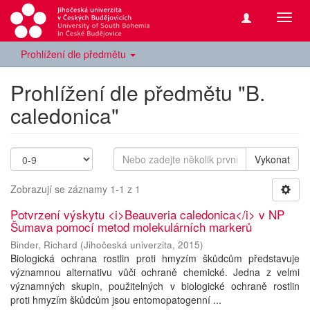
Přepn
navig
Prohlížení dle předmětu
Prohlížení dle předmětu "B.
caledonica"
Vykonat
Zobrazují se záznamy 1-1 z 1
Potvrzení výskytu <i>Beauveria caledonica</i> v NP
Šumava pomocí metod molekulárních markerů
Binder, Richard
(
Jihočeská univerzita
,
2015
)
Biologická ochrana rostlin proti hmyzím škůdcům představuje
významnou alternativu vůči ochraně chemické. Jedna z velmi
významných skupin, použitelných v biologické ochraně rostlin
proti hmyzím škůdcům jsou entomopatogenní ...