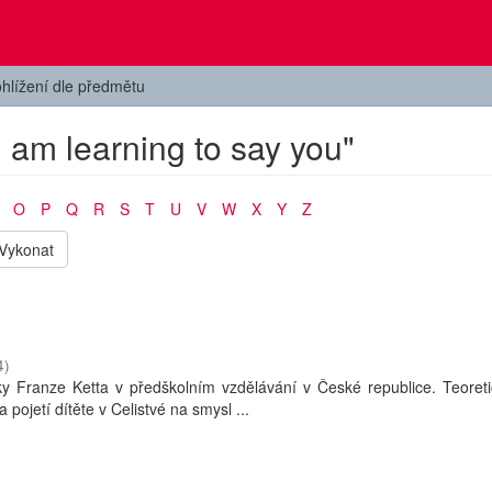
hlížení dle předmětu
I am learning to say you"
O
P
Q
R
S
T
U
V
W
X
Y
Z
Vykonat
4
)
y Franze Ketta v předškolním vzdělávání v České republice. Teoreti
a pojetí dítěte v Celistvé na smysl ...