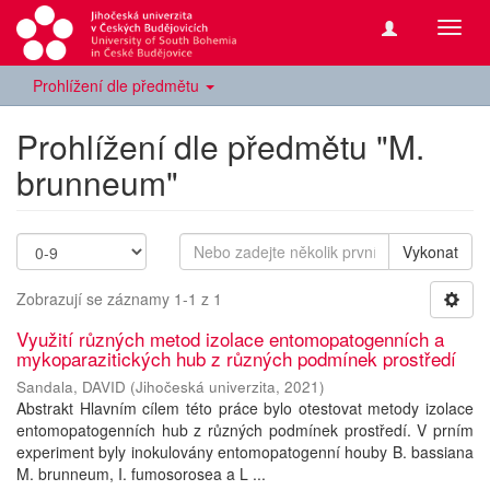
Přepn
navig
Prohlížení dle předmětu
Prohlížení dle předmětu "M.
brunneum"
Vykonat
Zobrazují se záznamy 1-1 z 1
Využití různých metod izolace entomopatogenních a
mykoparazitických hub z různých podmínek prostředí
Sandala, DAVID
(
Jihočeská univerzita
,
2021
)
Abstrakt Hlavním cílem této práce bylo otestovat metody izolace
entomopatogenních hub z různých podmínek prostředí. V prním
experiment byly inokulovány entomopatogenní houby B. bassiana
M. brunneum, I. fumosorosea a L ...