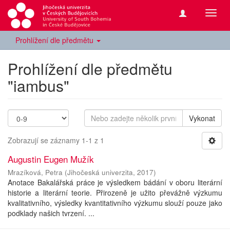
Přepn
navig
Prohlížení dle předmětu
Prohlížení dle předmětu
"iambus"
Vykonat
Zobrazují se záznamy 1-1 z 1
Augustin Eugen Mužík
Mrazíková, Petra
(
Jihočeská univerzita
,
2017
)
Anotace Bakalářská práce je výsledkem bádání v oboru literární
historie a literární teorie. Přirozeně je užito převážně výzkumu
kvalitativního, výsledky kvantitativního výzkumu slouží pouze jako
podklady našich tvrzení. ...