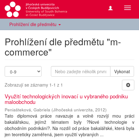
Přepn
navig
Prohlížení dle předmětu
Prohlížení dle předmětu "m-
commerce"
Vykonat
Zobrazují se záznamy 1-1 z 1
Využití technologických inovací u vybraného podniku
maloobchodu
Peniašteková, Gabriela
(
Jihočeská univerzita
,
2012
)
Tato diplomová práce navazuje a volně rozvíjí mou práci
bakalářskou, jejímž tématem byly ?Nové technologie v
obchodním podnikání?. Na rozdíl od práce bakalářské, která byla
jen teoreticky zaměřená, jsem využití vybraných ...