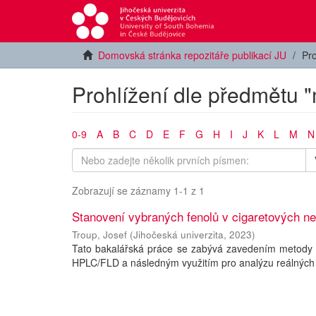
Domovská stránka repozitáře publikací JU
Pro
Prohlížení dle předmětu "
0-9
A
B
C
D
E
F
G
H
I
J
K
L
M
N
Zobrazují se záznamy 1-1 z 1
Stanovení vybraných fenolů v cigaretových n
Troup, Josef
(
Jihočeská univerzita
,
2023
)
Tato bakalářská práce se zabývá zavedením metody p
HPLC/FLD a následným využitím pro analýzu reálných v