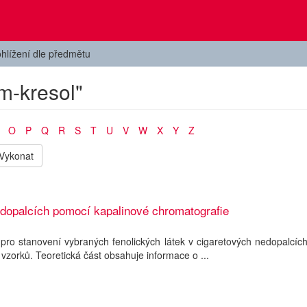
hlížení dle předmětu
m-kresol"
O
P
Q
R
S
T
U
V
W
X
Y
Z
Vykonat
edopalcích pomocí kapalinové chromatografie
ro stanovení vybraných fenolických látek v cigaretových nedopalcíc
zorků. Teoretická část obsahuje informace o ...