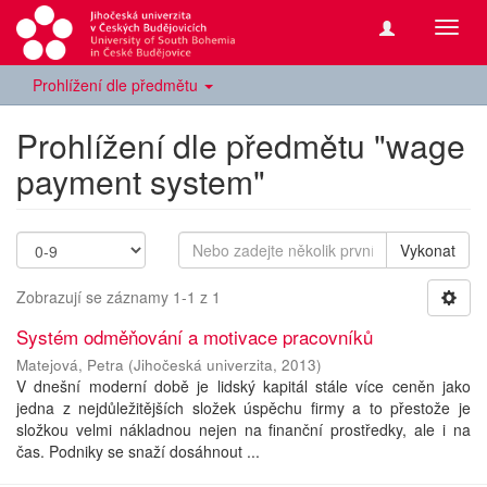
Přepn
navig
Prohlížení dle předmětu
Prohlížení dle předmětu "wage
payment system"
Vykonat
Zobrazují se záznamy 1-1 z 1
Systém odměňování a motivace pracovníků
Matejová, Petra
(
Jihočeská univerzita
,
2013
)
V dnešní moderní době je lidský kapitál stále více ceněn jako
jedna z nejdůležitějších složek úspěchu firmy a to přestože je
složkou velmi nákladnou nejen na finanční prostředky, ale i na
čas. Podniky se snaží dosáhnout ...