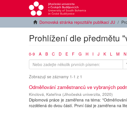
Domovská stránka repozitáře publikací JU
Pro
Prohlížení dle předmětu "
0-9
A
B
C
D
E
F
G
H
I
J
K
L
M
N
Zobrazují se záznamy 1-1 z 1
Odměňování zaměstnanců ve vybraných podn
Kinclová, Kateřina
(
Jihočeská univerzita
,
2020
)
Diplomová práce je zaměřena na téma: "Odměňování 
rozdělená do dvou částí. První část je zaměřena na li