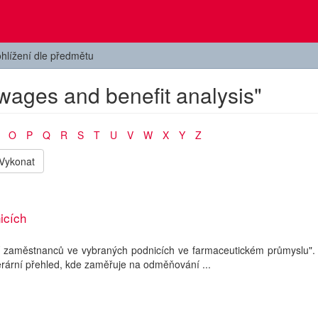
hlížení dle předmětu
wages and benefit analysis"
O
P
Q
R
S
T
U
V
W
X
Y
Z
Vykonat
icích
zaměstnanců ve vybraných podnicích ve farmaceutickém průmyslu". 
terární přehled, kde zaměřuje na odměňování ...