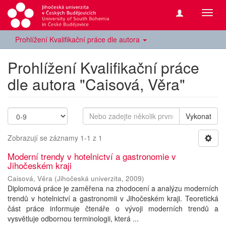
Přepn
navig
Prohlížení Kvalifikační práce dle autora
Prohlížení Kvalifikační práce
dle autora "Caisová, Věra"
Vykonat
Zobrazují se záznamy 1-1 z 1
Moderní trendy v hotelnictví a gastronomie v
Jihočeském kraji
Caisová, Věra
(
Jihočeská univerzita
,
2009
)
Diplomová práce je zaměřena na zhodocení a analýzu moderních
trendů v hotelnictví a gastronomii v Jihočeském kraji. Teoretická
část práce informuje čtenáře o vývoji moderních trendů a
vysvětluje odbornou terminologii, která ...