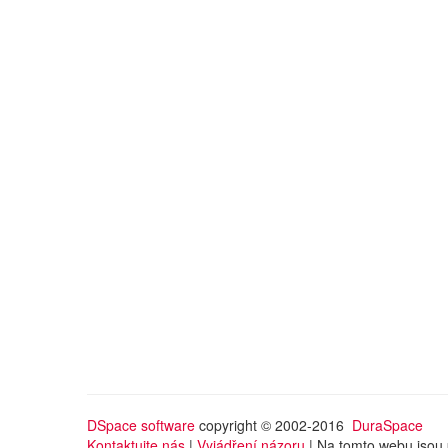
DSpace software
copyright © 2002-2016
DuraSpace
Kontaktujte nás
|
Vyjádření názoru
| Na tomto webu jsou 