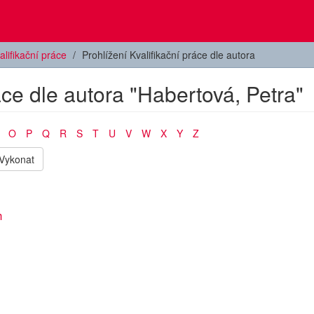
alifikační práce
Prohlížení Kvalifikační práce dle autora
áce dle autora "Habertová, Petra"
O
P
Q
R
S
T
U
V
W
X
Y
Z
Vykonat
h