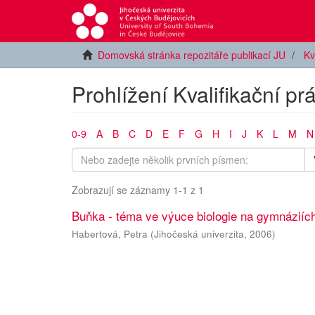
Domovská stránka repozitáře publikací JU
Kv
Prohlížení Kvalifikační pr
0-9
A
B
C
D
E
F
G
H
I
J
K
L
M
N
Zobrazují se záznamy 1-1 z 1
Buňka - téma ve výuce biologie na gymnáziíc
Habertová, Petra
(
Jihočeská univerzita
,
2006
)