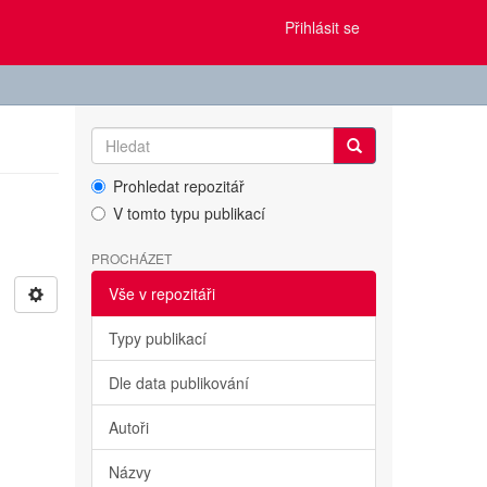
Přihlásit se
Prohledat repozitář
V tomto typu publikací
PROCHÁZET
Vše v repozitáři
Typy publikací
Dle data publikování
Autoři
Názvy