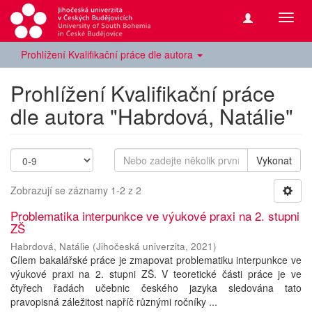
Přepn
navig
Prohlížení Kvalifikační práce dle autora
Prohlížení Kvalifikační práce
dle autora "Habrdová, Natálie"
Vykonat
Zobrazují se záznamy 1-2 z 2
Problematika interpunkce ve výukové praxi na 2. stupni
ZŠ
Habrdová, Natálie
(
Jihočeská univerzita
,
2021
)
Cílem bakalářské práce je zmapovat problematiku interpunkce ve
výukové praxi na 2. stupni ZŠ. V teoretické části práce je ve
čtyřech řadách učebnic českého jazyka sledována tato
pravopisná záležitost napříč různými ročníky ...